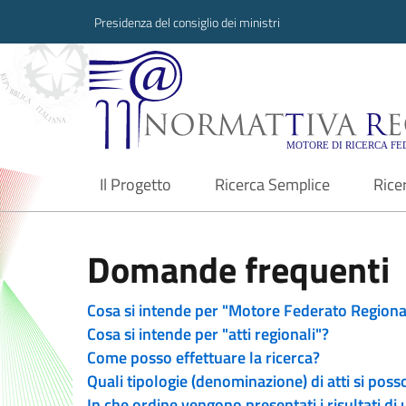
Presidenza del consiglio dei ministri
Normattiva Region
Il Progetto
Ricerca Semplice
Rice
current
Domande frequenti
Cosa si intende per "Motore Federato Regiona
Cosa si intende per "atti regionali"?
Come posso effettuare la ricerca?
Quali tipologie (denominazione) di atti si poss
In che ordine vengono presentati i risultati di 