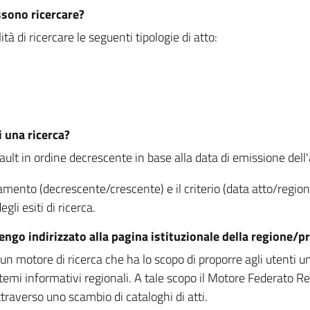
ssono ricercare?
à di ricercare le seguenti tipologie di atto:
i una ricerca?
fault in ordine decrescente in base alla data di emissione dell'a
namento (decrescente/crescente) e il criterio (data atto/reg
gli esiti di ricerca.
vengo indirizzato alla pagina istituzionale della regione
 motore di ricerca che ha lo scopo di proporre agli utenti un u
temi informativi regionali. A tale scopo il Motore Federato R
raverso uno scambio di cataloghi di atti.