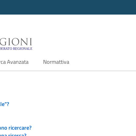
i - Motore di ricerca f
rca Avanzata
Normattiva
le"?
ono ricercare?
una ricerca?