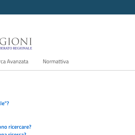
i - Motore di ricerca f
rca Avanzata
Normattiva
le"?
ono ricercare?
una ricerca?