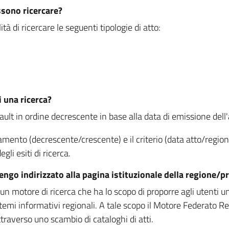
ssono ricercare?
à di ricercare le seguenti tipologie di atto:
i una ricerca?
fault in ordine decrescente in base alla data di emissione dell'a
namento (decrescente/crescente) e il criterio (data atto/reg
gli esiti di ricerca.
vengo indirizzato alla pagina istituzionale della regione
 motore di ricerca che ha lo scopo di proporre agli utenti un u
temi informativi regionali. A tale scopo il Motore Federato R
raverso uno scambio di cataloghi di atti.