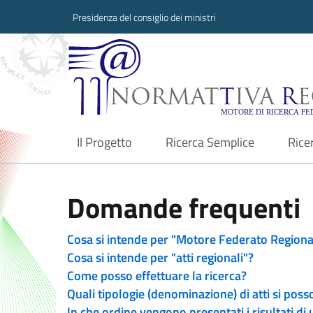
Presidenza del consiglio dei ministri
Normattiva Region
Il Progetto
Ricerca Semplice
Rice
current
Domande frequenti
Cosa si intende per "Motore Federato Regiona
Cosa si intende per "atti regionali"?
Come posso effettuare la ricerca?
Quali tipologie (denominazione) di atti si poss
In che ordine vengono presentati i risultati di 