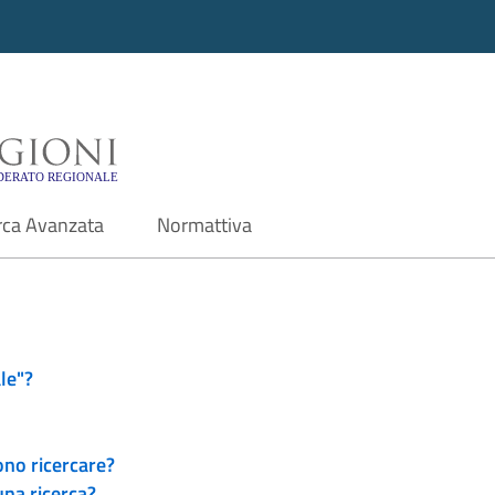
i - Motore di ricerca f
rca Avanzata
Normattiva
le"?
ono ricercare?
una ricerca?