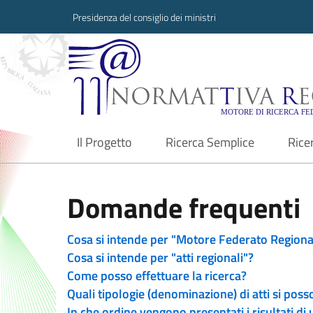
Presidenza del consiglio dei ministri
Normattiva Region
Il Progetto
Ricerca Semplice
Rice
current
Domande frequenti
Cosa si intende per "Motore Federato Regiona
Cosa si intende per "atti regionali"?
Come posso effettuare la ricerca?
Quali tipologie (denominazione) di atti si poss
In che ordine vengono presentati i risultati di 