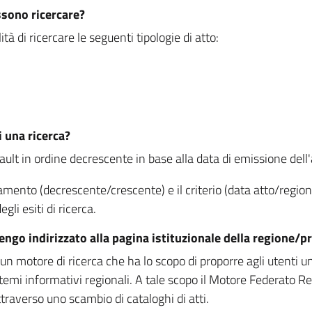
ssono ricercare?
à di ricercare le seguenti tipologie di atto:
i una ricerca?
fault in ordine decrescente in base alla data di emissione dell'a
namento (decrescente/crescente) e il criterio (data atto/reg
gli esiti di ricerca.
vengo indirizzato alla pagina istituzionale della regione
 motore di ricerca che ha lo scopo di proporre agli utenti un u
temi informativi regionali. A tale scopo il Motore Federato R
raverso uno scambio di cataloghi di atti.