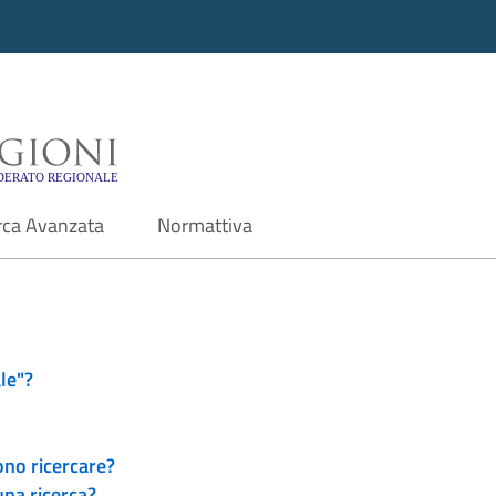
i - Motore di ricerca f
rca Avanzata
Normattiva
le"?
ono ricercare?
una ricerca?