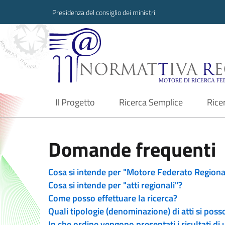
Presidenza del consiglio dei ministri
Normattiva Region
Il Progetto
Ricerca Semplice
Rice
current
Domande frequenti
Cosa si intende per "Motore Federato Regiona
Cosa si intende per "atti regionali"?
Come posso effettuare la ricerca?
Quali tipologie (denominazione) di atti si poss
In che ordine vengono presentati i risultati di 