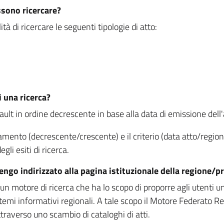
ssono ricercare?
à di ricercare le seguenti tipologie di atto:
i una ricerca?
fault in ordine decrescente in base alla data di emissione dell'a
namento (decrescente/crescente) e il criterio (data atto/reg
gli esiti di ricerca.
vengo indirizzato alla pagina istituzionale della regione
 motore di ricerca che ha lo scopo di proporre agli utenti un u
temi informativi regionali. A tale scopo il Motore Federato R
raverso uno scambio di cataloghi di atti.