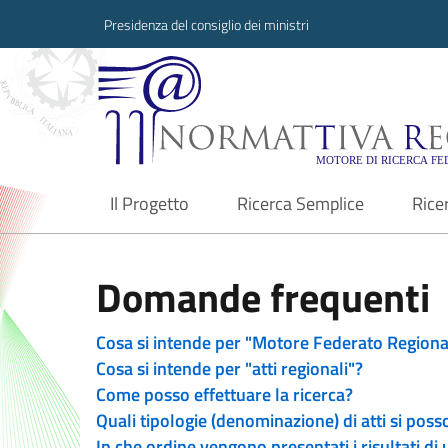
Presidenza del consiglio dei ministri
Normattiva Region
Il Progetto
Ricerca Semplice
Rice
current
Domande frequenti
Cosa si intende per "Motore Federato Regiona
Cosa si intende per "atti regionali"?
Come posso effettuare la ricerca?
Quali tipologie (denominazione) di atti si poss
In che ordine vengono presentati i risultati di 