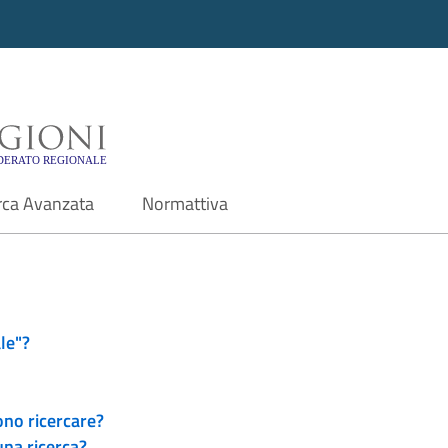
i - Motore di ricerca f
rca Avanzata
Normattiva
le"?
ono ricercare?
una ricerca?