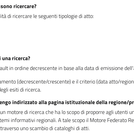
ssono ricercare?
à di ricercare le seguenti tipologie di atto:
i una ricerca?
fault in ordine decrescente in base alla data di emissione dell'a
namento (decrescente/crescente) e il criterio (data atto/reg
gli esiti di ricerca.
vengo indirizzato alla pagina istituzionale della regione
 motore di ricerca che ha lo scopo di proporre agli utenti un u
temi informativi regionali. A tale scopo il Motore Federato R
raverso uno scambio di cataloghi di atti.