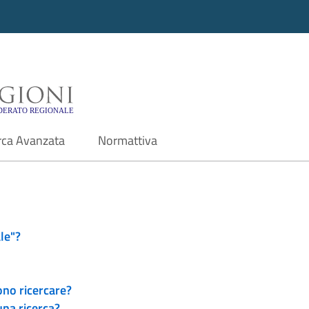
i - Motore di ricerca f
rca Avanzata
Normattiva
le"?
ono ricercare?
una ricerca?