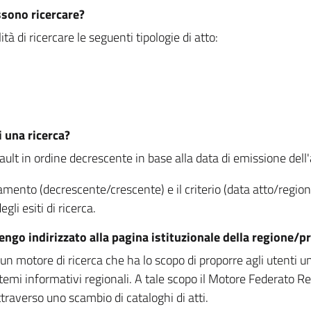
ssono ricercare?
à di ricercare le seguenti tipologie di atto:
i una ricerca?
fault in ordine decrescente in base alla data di emissione dell'a
namento (decrescente/crescente) e il criterio (data atto/reg
gli esiti di ricerca.
vengo indirizzato alla pagina istituzionale della regione
 motore di ricerca che ha lo scopo di proporre agli utenti un u
temi informativi regionali. A tale scopo il Motore Federato R
raverso uno scambio di cataloghi di atti.