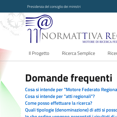
Presidenza del consiglio dei ministri
Normattiva Region
Il Progetto
Ricerca Semplice
Rice
current
Domande frequenti
Cosa si intende per "Motore Federato Regiona
Cosa si intende per "atti regionali"?
Come posso effettuare la ricerca?
Quali tipologie (denominazione) di atti si poss
In che ordine vengono presentati i risultati di 