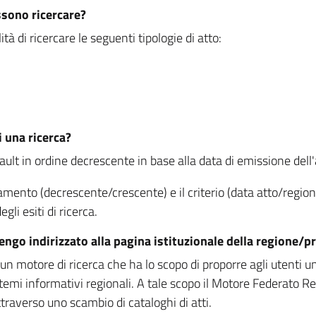
ssono ricercare?
à di ricercare le seguenti tipologie di atto:
i una ricerca?
fault in ordine decrescente in base alla data di emissione dell'a
namento (decrescente/crescente) e il criterio (data atto/reg
gli esiti di ricerca.
vengo indirizzato alla pagina istituzionale della regione
 motore di ricerca che ha lo scopo di proporre agli utenti un u
temi informativi regionali. A tale scopo il Motore Federato R
raverso uno scambio di cataloghi di atti.