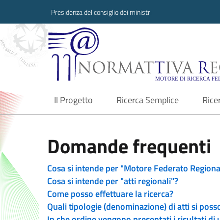
Presidenza del consiglio dei ministri
Normattiva Region
Il Progetto
Ricerca Semplice
Rice
current
Domande frequenti
Cosa si intende per "Motore Federato Regiona
Cosa si intende per "atti regionali"?
Come posso effettuare la ricerca?
Quali tipologie (denominazione) di atti si poss
In che ordine vengono presentati i risultati di 