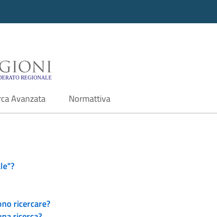
i - Motore di ricerca f
rca Avanzata
Normattiva
le"?
ono ricercare?
una ricerca?