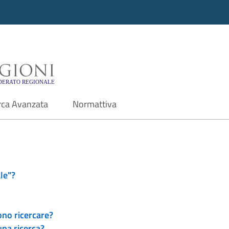
i - Motore di ricerca f
rca Avanzata
Normattiva
le"?
ono ricercare?
una ricerca?