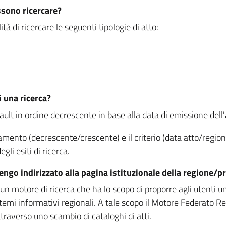
ssono ricercare?
à di ricercare le seguenti tipologie di atto:
i una ricerca?
fault in ordine decrescente in base alla data di emissione dell'a
namento (decrescente/crescente) e il criterio (data atto/reg
gli esiti di ricerca.
vengo indirizzato alla pagina istituzionale della regione
 motore di ricerca che ha lo scopo di proporre agli utenti un u
temi informativi regionali. A tale scopo il Motore Federato R
raverso uno scambio di cataloghi di atti.