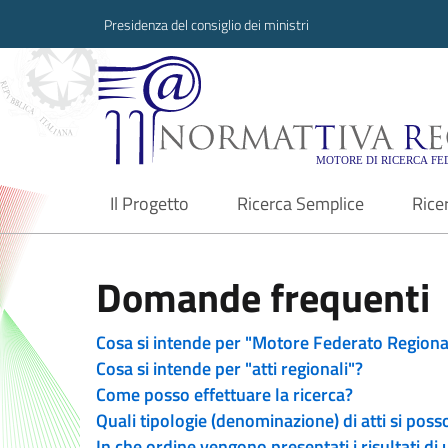
Presidenza del consiglio dei ministri
Normattiva Region
Il Progetto
Ricerca Semplice
Rice
current
Domande frequenti
Cosa si intende per "Motore Federato Regiona
Cosa si intende per "atti regionali"?
Come posso effettuare la ricerca?
Quali tipologie (denominazione) di atti si poss
In che ordine vengono presentati i risultati di 