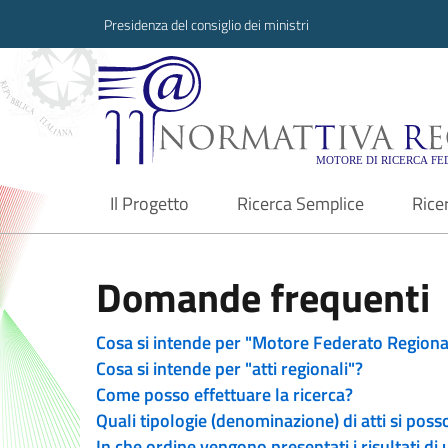
Presidenza del consiglio dei ministri
Normattiva Region
Il Progetto
Ricerca Semplice
Rice
current
Domande frequenti
Cosa si intende per "Motore Federato Regiona
Cosa si intende per "atti regionali"?
Come posso effettuare la ricerca?
Quali tipologie (denominazione) di atti si poss
In che ordine vengono presentati i risultati di 