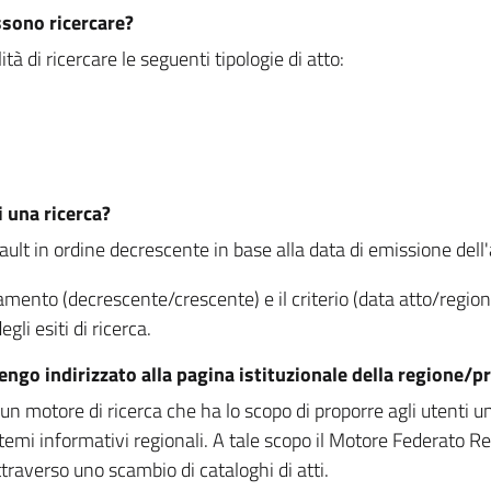
ssono ricercare?
à di ricercare le seguenti tipologie di atto:
i una ricerca?
fault in ordine decrescente in base alla data di emissione dell'a
namento (decrescente/crescente) e il criterio (data atto/reg
gli esiti di ricerca.
vengo indirizzato alla pagina istituzionale della regione
 motore di ricerca che ha lo scopo di proporre agli utenti un u
temi informativi regionali. A tale scopo il Motore Federato R
raverso uno scambio di cataloghi di atti.