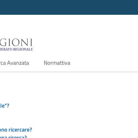
i - Motore di ricerca f
rca Avanzata
Normattiva
le"?
ono ricercare?
una ricerca?