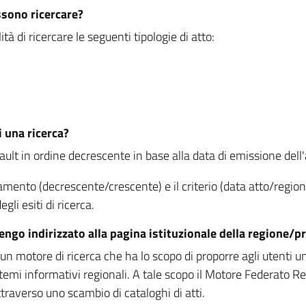
ssono ricercare?
à di ricercare le seguenti tipologie di atto:
i una ricerca?
fault in ordine decrescente in base alla data di emissione dell'a
namento (decrescente/crescente) e il criterio (data atto/reg
gli esiti di ricerca.
vengo indirizzato alla pagina istituzionale della regione
 motore di ricerca che ha lo scopo di proporre agli utenti un u
temi informativi regionali. A tale scopo il Motore Federato R
raverso uno scambio di cataloghi di atti.