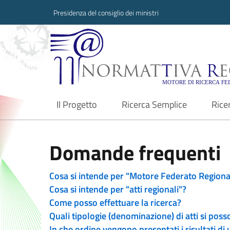
Presidenza del consiglio dei ministri
Normattiva Region
Il Progetto
Ricerca Semplice
Rice
current
Domande frequenti
Cosa si intende per "Motore Federato Regiona
Cosa si intende per "atti regionali"?
Come posso effettuare la ricerca?
Quali tipologie (denominazione) di atti si poss
In che ordine vengono presentati i risultati di 