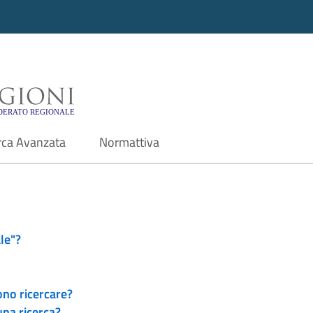
i - Motore di ricerca f
rca Avanzata
Normattiva
le"?
ono ricercare?
una ricerca?