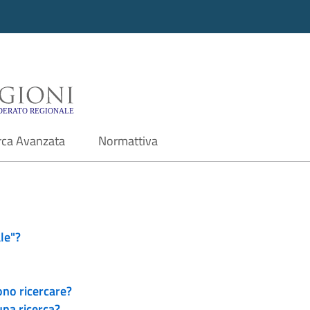
i - Motore di ricerca f
rca Avanzata
Normattiva
le"?
ono ricercare?
una ricerca?