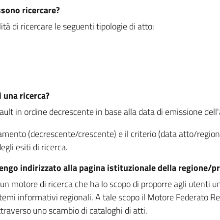
ssono ricercare?
à di ricercare le seguenti tipologie di atto:
i una ricerca?
fault in ordine decrescente in base alla data di emissione dell'a
namento (decrescente/crescente) e il criterio (data atto/reg
gli esiti di ricerca.
vengo indirizzato alla pagina istituzionale della regione
 motore di ricerca che ha lo scopo di proporre agli utenti un u
temi informativi regionali. A tale scopo il Motore Federato R
raverso uno scambio di cataloghi di atti.