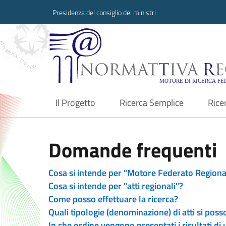
Presidenza del consiglio dei ministri
Normattiva Region
Il Progetto
Ricerca Semplice
Rice
current
Domande frequenti
Cosa si intende per "Motore Federato Regiona
Cosa si intende per "atti regionali"?
Come posso effettuare la ricerca?
Quali tipologie (denominazione) di atti si poss
In che ordine vengono presentati i risultati di 