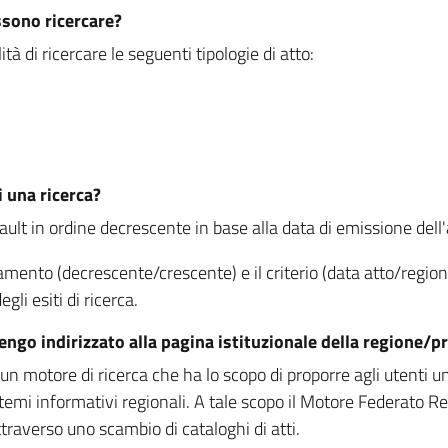
ssono ricercare?
à di ricercare le seguenti tipologie di atto:
i una ricerca?
fault in ordine decrescente in base alla data di emissione dell'a
namento (decrescente/crescente) e il criterio (data atto/reg
gli esiti di ricerca.
vengo indirizzato alla pagina istituzionale della regione
 motore di ricerca che ha lo scopo di proporre agli utenti un u
temi informativi regionali. A tale scopo il Motore Federato R
raverso uno scambio di cataloghi di atti.