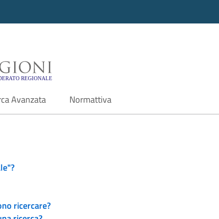
i - Motore di ricerca f
rca Avanzata
Normattiva
le"?
ono ricercare?
una ricerca?