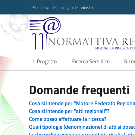
Presidenza del consiglio dei ministri
Normattiva Region
Il Progetto
Ricerca Semplice
Rice
current
Domande frequenti
Cosa si intende per "Motore Federato Regiona
Cosa si intende per "atti regionali"?
Come posso effettuare la ricerca?
Quali tipologie (denominazione) di atti si poss
In che ordine vengono presentati i risultati di 