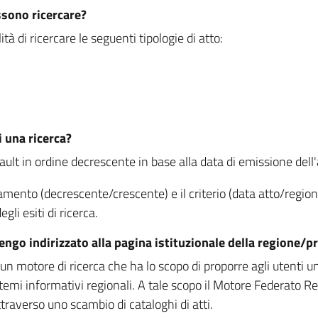
ssono ricercare?
à di ricercare le seguenti tipologie di atto:
i una ricerca?
fault in ordine decrescente in base alla data di emissione dell'a
namento (decrescente/crescente) e il criterio (data atto/reg
gli esiti di ricerca.
vengo indirizzato alla pagina istituzionale della regione
 motore di ricerca che ha lo scopo di proporre agli utenti un u
temi informativi regionali. A tale scopo il Motore Federato R
raverso uno scambio di cataloghi di atti.