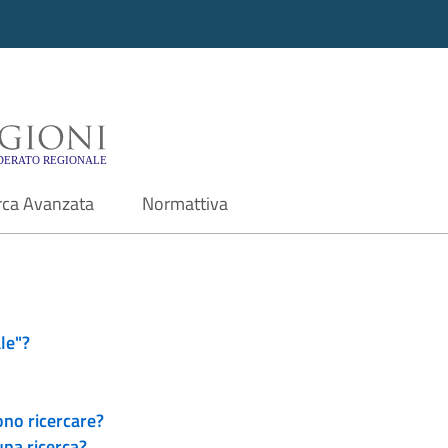
i - Motore di ricerca f
rca Avanzata
Normattiva
le"?
ono ricercare?
una ricerca?