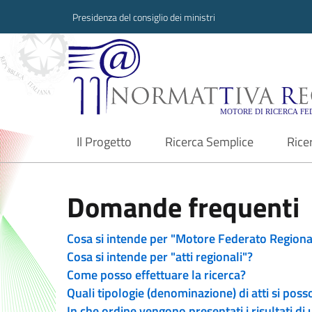
Presidenza del consiglio dei ministri
Normattiva Region
Il Progetto
Ricerca Semplice
Rice
current
Domande frequenti
Cosa si intende per "Motore Federato Regiona
Cosa si intende per "atti regionali"?
Come posso effettuare la ricerca?
Quali tipologie (denominazione) di atti si poss
In che ordine vengono presentati i risultati di 