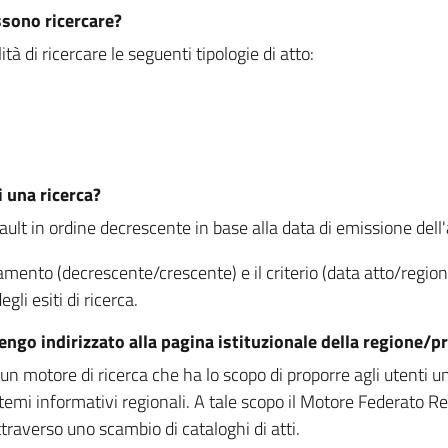
ssono ricercare?
à di ricercare le seguenti tipologie di atto:
i una ricerca?
fault in ordine decrescente in base alla data di emissione dell'a
namento (decrescente/crescente) e il criterio (data atto/reg
gli esiti di ricerca.
vengo indirizzato alla pagina istituzionale della regione
 motore di ricerca che ha lo scopo di proporre agli utenti un u
temi informativi regionali. A tale scopo il Motore Federato R
raverso uno scambio di cataloghi di atti.