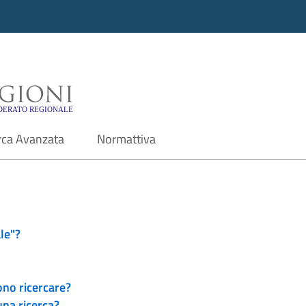
i - Motore di ricerca f
rca Avanzata
Normattiva
le"?
ono ricercare?
una ricerca?