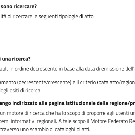
ssono ricercare?
à di ricercare le seguenti tipologie di atto:
i una ricerca?
fault in ordine decrescente in base alla data di emissione dell'a
namento (decrescente/crescente) e il criterio (data atto/reg
gli esiti di ricerca.
vengo indirizzato alla pagina istituzionale della regione
 motore di ricerca che ha lo scopo di proporre agli utenti un u
temi informativi regionali. A tale scopo il Motore Federato R
raverso uno scambio di cataloghi di atti.