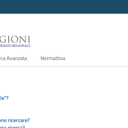
i - Motore di ricerca f
rca Avanzata
Normattiva
le"?
ono ricercare?
una ricerca?