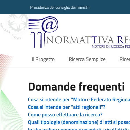
Presidenza del consiglio dei ministri
Normattiva Region
Il Progetto
Ricerca Semplice
Rice
current
Domande frequenti
Cosa si intende per "Motore Federato Regiona
Cosa si intende per "atti regionali"?
Come posso effettuare la ricerca?
Quali tipologie (denominazione) di atti si poss
In che ordine vengono presentati i risultati di 