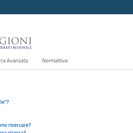
i - Motore di ricerca f
rca Avanzata
Normattiva
le"?
ono ricercare?
una ricerca?