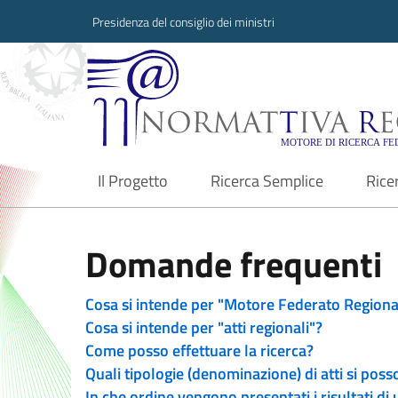
Presidenza del consiglio dei ministri
Normattiva Region
Il Progetto
Ricerca Semplice
Rice
current
Domande frequenti
Cosa si intende per "Motore Federato Regiona
Cosa si intende per "atti regionali"?
Come posso effettuare la ricerca?
Quali tipologie (denominazione) di atti si poss
In che ordine vengono presentati i risultati di 