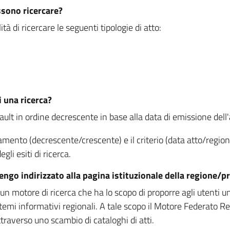
ssono ricercare?
à di ricercare le seguenti tipologie di atto:
i una ricerca?
fault in ordine decrescente in base alla data di emissione dell'a
namento (decrescente/crescente) e il criterio (data atto/reg
gli esiti di ricerca.
vengo indirizzato alla pagina istituzionale della regione
 motore di ricerca che ha lo scopo di proporre agli utenti un u
temi informativi regionali. A tale scopo il Motore Federato R
raverso uno scambio di cataloghi di atti.