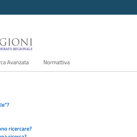
i - Motore di ricerca f
rca Avanzata
Normattiva
le"?
ono ricercare?
una ricerca?