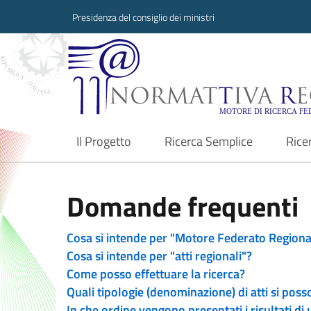
Presidenza del consiglio dei ministri
Normattiva Region
Il Progetto
Ricerca Semplice
Rice
current
Domande frequenti
Cosa si intende per "Motore Federato Regiona
Cosa si intende per "atti regionali"?
Come posso effettuare la ricerca?
Quali tipologie (denominazione) di atti si poss
In che ordine vengono presentati i risultati di 