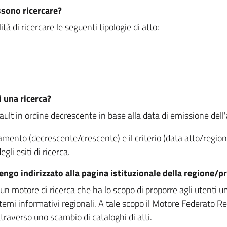
ssono ricercare?
à di ricercare le seguenti tipologie di atto:
i una ricerca?
fault in ordine decrescente in base alla data di emissione dell'a
namento (decrescente/crescente) e il criterio (data atto/reg
gli esiti di ricerca.
vengo indirizzato alla pagina istituzionale della regione
 motore di ricerca che ha lo scopo di proporre agli utenti un u
temi informativi regionali. A tale scopo il Motore Federato R
raverso uno scambio di cataloghi di atti.