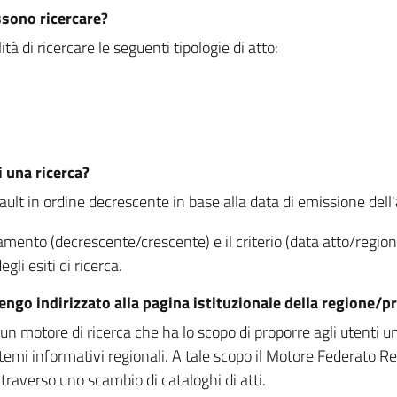
ssono ricercare?
à di ricercare le seguenti tipologie di atto:
i una ricerca?
fault in ordine decrescente in base alla data di emissione dell'a
namento (decrescente/crescente) e il criterio (data atto/reg
gli esiti di ricerca.
vengo indirizzato alla pagina istituzionale della regione
 motore di ricerca che ha lo scopo di proporre agli utenti un u
temi informativi regionali. A tale scopo il Motore Federato R
raverso uno scambio di cataloghi di atti.