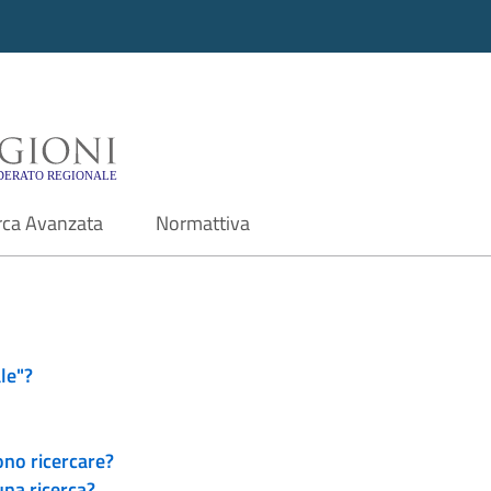
i - Motore di ricerca f
rca Avanzata
Normattiva
le"?
ono ricercare?
una ricerca?