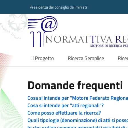
Presidenza del consiglio dei ministri
Normattiva Region
Il Progetto
Ricerca Semplice
Rice
current
Domande frequenti
Cosa si intende per "Motore Federato Regiona
Cosa si intende per "atti regionali"?
Come posso effettuare la ricerca?
Quali tipologie (denominazione) di atti si poss
In che ordine vengono presentati i risultati di 