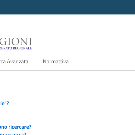
i - Motore di ricerca f
rca Avanzata
Normattiva
le"?
ono ricercare?
una ricerca?