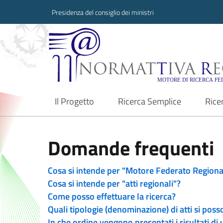
Presidenza del consiglio dei ministri
Normattiva Region
Il Progetto
Ricerca Semplice
Rice
current
Domande frequenti
Cosa si intende per "Motore Federato Regiona
Cosa si intende per "atti regionali"?
Come posso effettuare la ricerca?
Quali tipologie (denominazione) di atti si poss
In che ordine vengono presentati i risultati di 