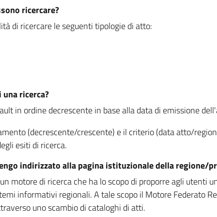
ssono ricercare?
à di ricercare le seguenti tipologie di atto:
i una ricerca?
fault in ordine decrescente in base alla data di emissione dell'a
namento (decrescente/crescente) e il criterio (data atto/reg
gli esiti di ricerca.
vengo indirizzato alla pagina istituzionale della regione
 motore di ricerca che ha lo scopo di proporre agli utenti un u
temi informativi regionali. A tale scopo il Motore Federato R
raverso uno scambio di cataloghi di atti.