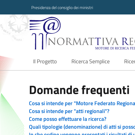
Presidenza del consiglio dei ministri
Normattiva Region
Il Progetto
Ricerca Semplice
Rice
current
Domande frequenti
Cosa si intende per "Motore Federato Regiona
Cosa si intende per "atti regionali"?
Come posso effettuare la ricerca?
Quali tipologie (denominazione) di atti si poss
In che ordine vengono presentati i risultati di 