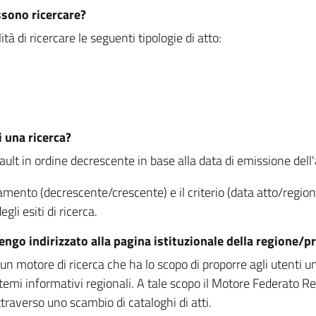
ssono ricercare?
à di ricercare le seguenti tipologie di atto:
i una ricerca?
fault in ordine decrescente in base alla data di emissione dell'a
namento (decrescente/crescente) e il criterio (data atto/reg
gli esiti di ricerca.
vengo indirizzato alla pagina istituzionale della regione
 motore di ricerca che ha lo scopo di proporre agli utenti un u
temi informativi regionali. A tale scopo il Motore Federato R
raverso uno scambio di cataloghi di atti.