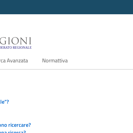
i - Motore di ricerca f
rca Avanzata
Normattiva
le"?
ono ricercare?
una ricerca?