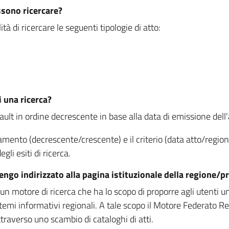
ssono ricercare?
à di ricercare le seguenti tipologie di atto:
i una ricerca?
fault in ordine decrescente in base alla data di emissione dell'a
namento (decrescente/crescente) e il criterio (data atto/reg
gli esiti di ricerca.
vengo indirizzato alla pagina istituzionale della regione
 motore di ricerca che ha lo scopo di proporre agli utenti un u
temi informativi regionali. A tale scopo il Motore Federato R
raverso uno scambio di cataloghi di atti.