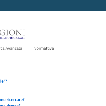
i - Motore di ricerca f
rca Avanzata
Normattiva
le"?
ono ricercare?
una ricerca?