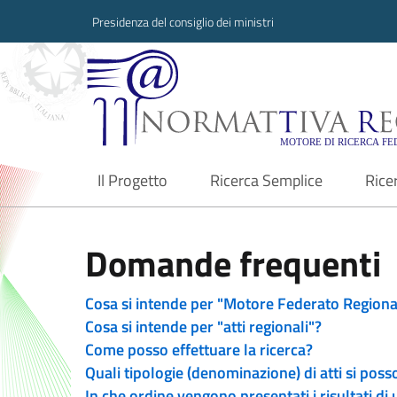
Presidenza del consiglio dei ministri
Normattiva Region
Il Progetto
Ricerca Semplice
Rice
current
Domande frequenti
Cosa si intende per "Motore Federato Regiona
Cosa si intende per "atti regionali"?
Come posso effettuare la ricerca?
Quali tipologie (denominazione) di atti si poss
In che ordine vengono presentati i risultati di 