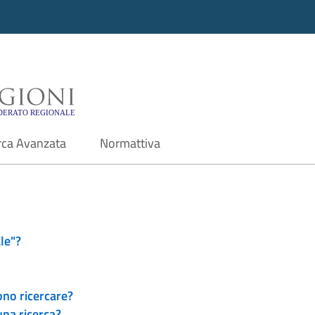
i - Motore di ricerca f
rca Avanzata
Normattiva
le"?
ono ricercare?
una ricerca?