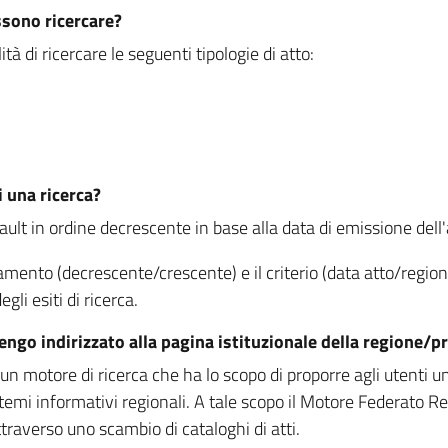
ssono ricercare?
à di ricercare le seguenti tipologie di atto:
i una ricerca?
fault in ordine decrescente in base alla data di emissione dell'a
namento (decrescente/crescente) e il criterio (data atto/reg
gli esiti di ricerca.
vengo indirizzato alla pagina istituzionale della regione
 motore di ricerca che ha lo scopo di proporre agli utenti un u
temi informativi regionali. A tale scopo il Motore Federato R
raverso uno scambio di cataloghi di atti.