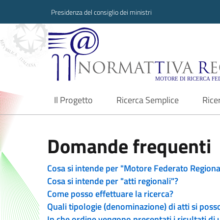
Presidenza del consiglio dei ministri
Normattiva Region
Il Progetto
Ricerca Semplice
Rice
current
Domande frequenti
Cosa si intende per "Motore Federato Regiona
Cosa si intende per "atti regionali"?
Come posso effettuare la ricerca?
Quali tipologie (denominazione) di atti si poss
In che ordine vengono presentati i risultati di 