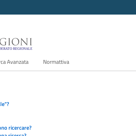
i - Motore di ricerca f
rca Avanzata
Normattiva
le"?
ono ricercare?
una ricerca?