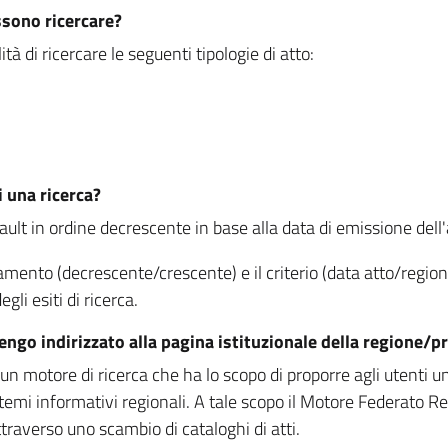
ssono ricercare?
à di ricercare le seguenti tipologie di atto:
i una ricerca?
fault in ordine decrescente in base alla data di emissione dell'a
namento (decrescente/crescente) e il criterio (data atto/reg
gli esiti di ricerca.
vengo indirizzato alla pagina istituzionale della regione
 motore di ricerca che ha lo scopo di proporre agli utenti un u
temi informativi regionali. A tale scopo il Motore Federato R
raverso uno scambio di cataloghi di atti.