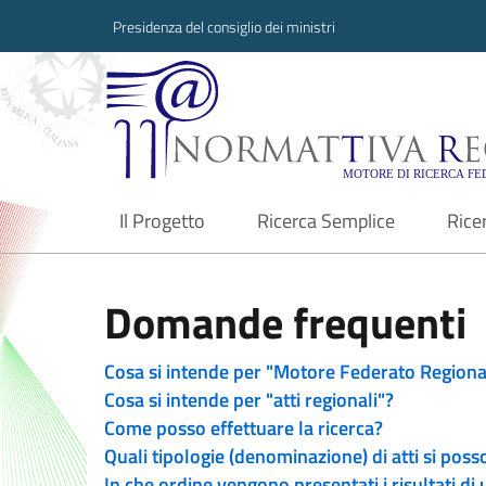
Presidenza del consiglio dei ministri
Normattiva Region
Il Progetto
Ricerca Semplice
Rice
current
Domande frequenti
Cosa si intende per "Motore Federato Regiona
Cosa si intende per "atti regionali"?
Come posso effettuare la ricerca?
Quali tipologie (denominazione) di atti si poss
In che ordine vengono presentati i risultati di 