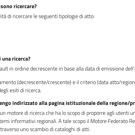
ssono ricercare?
à di ricercare le seguenti tipologie di atto:
i una ricerca?
fault in ordine decrescente in base alla data di emissione dell'a
namento (decrescente/crescente) e il criterio (data atto/reg
gli esiti di ricerca.
vengo indirizzato alla pagina istituzionale della regione
 motore di ricerca che ha lo scopo di proporre agli utenti un u
temi informativi regionali. A tale scopo il Motore Federato R
raverso uno scambio di cataloghi di atti.