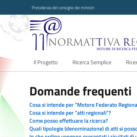
Presidenza del consiglio dei ministri
Normattiva Region
Il Progetto
Ricerca Semplice
Rice
current
Domande frequenti
Cosa si intende per "Motore Federato Regiona
Cosa si intende per "atti regionali"?
Come posso effettuare la ricerca?
Quali tipologie (denominazione) di atti si poss
In che ordine vengono presentati i risultati di 