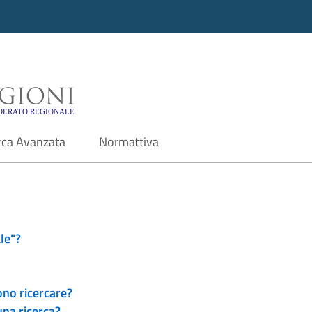
i - Motore di ricerca f
rca Avanzata
Normattiva
le"?
ono ricercare?
una ricerca?