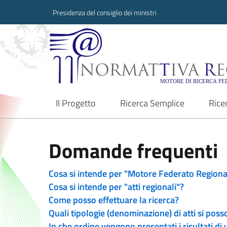
Presidenza del consiglio dei ministri
Normattiva Region
Il Progetto
Ricerca Semplice
Rice
current
Domande frequenti
Cosa si intende per "Motore Federato Regiona
Cosa si intende per "atti regionali"?
Come posso effettuare la ricerca?
Quali tipologie (denominazione) di atti si poss
In che ordine vengono presentati i risultati di 