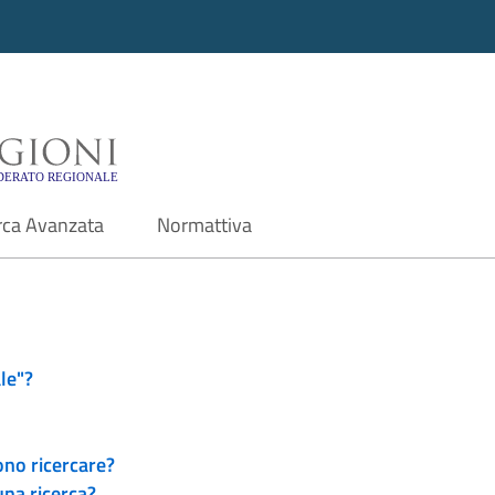
i - Motore di ricerca f
rca Avanzata
Normattiva
le"?
ono ricercare?
una ricerca?