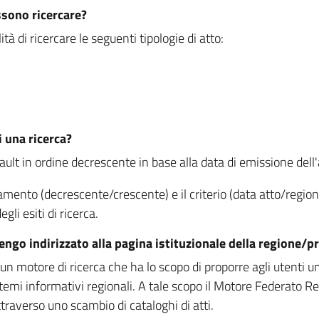
ssono ricercare?
à di ricercare le seguenti tipologie di atto:
i una ricerca?
fault in ordine decrescente in base alla data di emissione dell'a
namento (decrescente/crescente) e il criterio (data atto/reg
gli esiti di ricerca.
vengo indirizzato alla pagina istituzionale della regione
 motore di ricerca che ha lo scopo di proporre agli utenti un u
temi informativi regionali. A tale scopo il Motore Federato R
raverso uno scambio di cataloghi di atti.