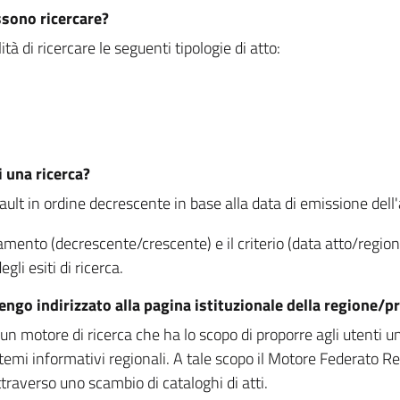
ssono ricercare?
à di ricercare le seguenti tipologie di atto:
i una ricerca?
fault in ordine decrescente in base alla data di emissione dell'a
namento (decrescente/crescente) e il criterio (data atto/reg
gli esiti di ricerca.
vengo indirizzato alla pagina istituzionale della regione
 motore di ricerca che ha lo scopo di proporre agli utenti un u
temi informativi regionali. A tale scopo il Motore Federato R
raverso uno scambio di cataloghi di atti.