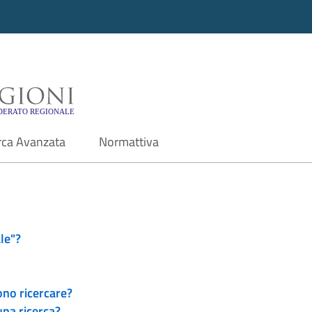
i - Motore di ricerca f
rca Avanzata
Normattiva
le"?
ono ricercare?
una ricerca?