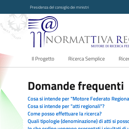
Presidenza del consiglio dei ministri
Normattiva Region
Il Progetto
Ricerca Semplice
Rice
current
Domande frequenti
Cosa si intende per "Motore Federato Regiona
Cosa si intende per "atti regionali"?
Come posso effettuare la ricerca?
Quali tipologie (denominazione) di atti si poss
In che ordine vengono presentati i risultati di 