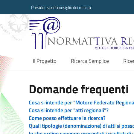
Presidenza del consiglio dei ministri
Normattiva Region
Il Progetto
Ricerca Semplice
Rice
current
Domande frequenti
Cosa si intende per "Motore Federato Regiona
Cosa si intende per "atti regionali"?
Come posso effettuare la ricerca?
Quali tipologie (denominazione) di atti si poss
In che ordine vengono presentati i risultati di 