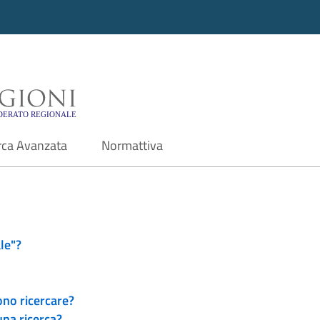
i - Motore di ricerca f
rca Avanzata
Normattiva
le"?
ono ricercare?
una ricerca?