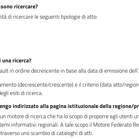
ssono ricercare?
à di ricercare le seguenti tipologie di atto:
i una ricerca?
fault in ordine decrescente in base alla data di emissione dell'a
namento (decrescente/crescente) e il criterio (data atto/reg
gli esiti di ricerca.
vengo indirizzato alla pagina istituzionale della regione
 motore di ricerca che ha lo scopo di proporre agli utenti un u
temi informativi regionali. A tale scopo il Motore Federato R
raverso uno scambio di cataloghi di atti.