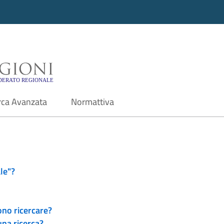
i - Motore di ricerca f
rca Avanzata
Normattiva
le"?
ono ricercare?
una ricerca?