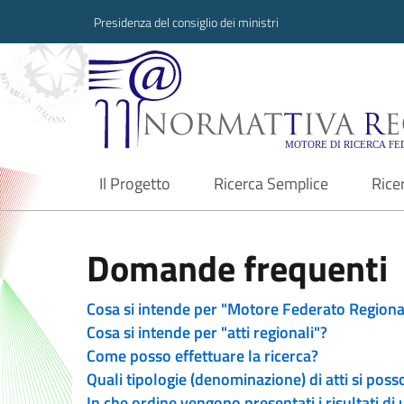
Presidenza del consiglio dei ministri
Normattiva Region
Il Progetto
Ricerca Semplice
Rice
current
Domande frequenti
Cosa si intende per "Motore Federato Regiona
Cosa si intende per "atti regionali"?
Come posso effettuare la ricerca?
Quali tipologie (denominazione) di atti si poss
In che ordine vengono presentati i risultati di 