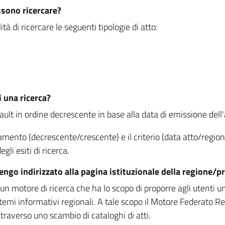
ssono ricercare?
à di ricercare le seguenti tipologie di atto:
i una ricerca?
fault in ordine decrescente in base alla data di emissione dell'a
namento (decrescente/crescente) e il criterio (data atto/reg
gli esiti di ricerca.
vengo indirizzato alla pagina istituzionale della regione
 motore di ricerca che ha lo scopo di proporre agli utenti un u
temi informativi regionali. A tale scopo il Motore Federato R
raverso uno scambio di cataloghi di atti.