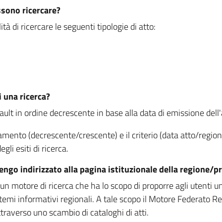
ssono ricercare?
à di ricercare le seguenti tipologie di atto:
i una ricerca?
fault in ordine decrescente in base alla data di emissione dell'a
namento (decrescente/crescente) e il criterio (data atto/reg
gli esiti di ricerca.
vengo indirizzato alla pagina istituzionale della regione
 motore di ricerca che ha lo scopo di proporre agli utenti un u
temi informativi regionali. A tale scopo il Motore Federato R
raverso uno scambio di cataloghi di atti.