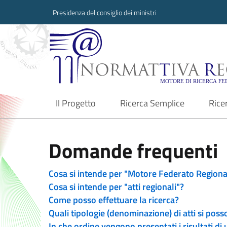
Presidenza del consiglio dei ministri
Normattiva Region
Il Progetto
Ricerca Semplice
Rice
current
Domande frequenti
Cosa si intende per "Motore Federato Regiona
Cosa si intende per "atti regionali"?
Come posso effettuare la ricerca?
Quali tipologie (denominazione) di atti si poss
In che ordine vengono presentati i risultati di 