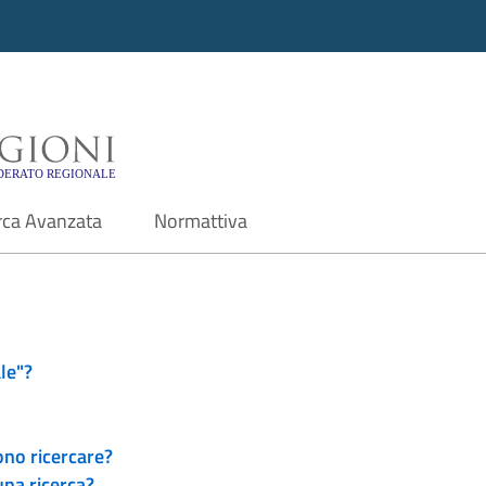
i - Motore di ricerca f
rca Avanzata
Normattiva
le"?
ono ricercare?
una ricerca?