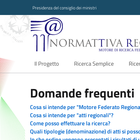
Presidenza del consiglio dei ministri
Normattiva Region
Il Progetto
Ricerca Semplice
Rice
current
Domande frequenti
Cosa si intende per "Motore Federato Regiona
Cosa si intende per "atti regionali"?
Come posso effettuare la ricerca?
Quali tipologie (denominazione) di atti si poss
In che ordine vengono presentati i risultati di 