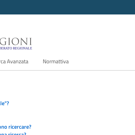
i - Motore di ricerca f
rca Avanzata
Normattiva
le"?
ono ricercare?
una ricerca?