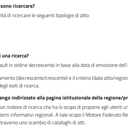
ssono ricercare?
à di ricercare le seguenti tipologie di atto:
i una ricerca?
fault in ordine decrescente in base alla data di emissione dell'a
namento (decrescente/crescente) e il criterio (data atto/reg
gli esiti di ricerca.
vengo indirizzato alla pagina istituzionale della regione
 motore di ricerca che ha lo scopo di proporre agli utenti un u
temi informativi regionali. A tale scopo il Motore Federato R
raverso uno scambio di cataloghi di atti.