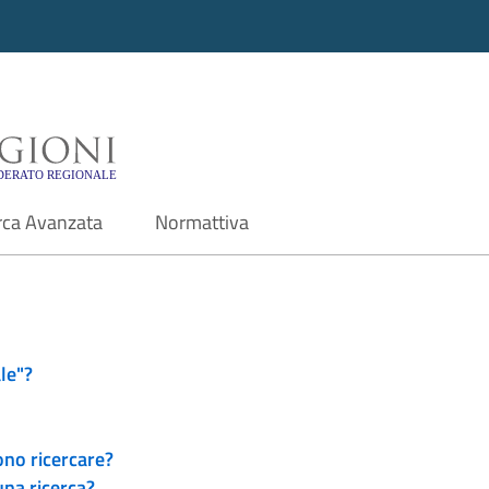
i - Motore di ricerca f
rca Avanzata
Normattiva
le"?
ono ricercare?
una ricerca?