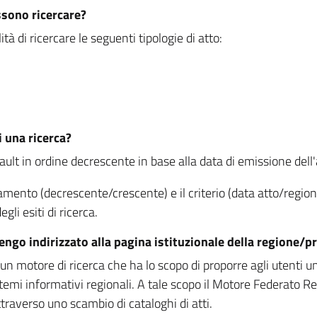
ssono ricercare?
à di ricercare le seguenti tipologie di atto:
i una ricerca?
fault in ordine decrescente in base alla data di emissione dell'a
namento (decrescente/crescente) e il criterio (data atto/reg
gli esiti di ricerca.
vengo indirizzato alla pagina istituzionale della regione
 motore di ricerca che ha lo scopo di proporre agli utenti un u
temi informativi regionali. A tale scopo il Motore Federato R
raverso uno scambio di cataloghi di atti.