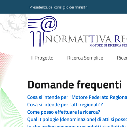
Presidenza del consiglio dei ministri
Normattiva Region
Il Progetto
Ricerca Semplice
Rice
current
Domande frequenti
Cosa si intende per "Motore Federato Regiona
Cosa si intende per "atti regionali"?
Come posso effettuare la ricerca?
Quali tipologie (denominazione) di atti si poss
In che ordine vengono presentati i risultati di 