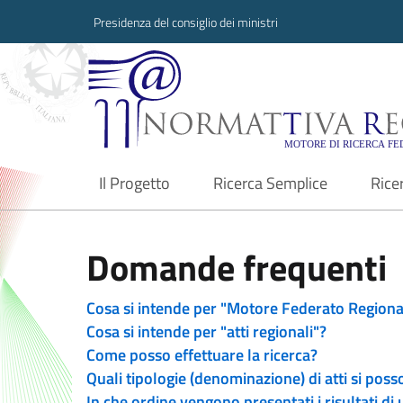
Presidenza del consiglio dei ministri
Normattiva Region
Il Progetto
Ricerca Semplice
Rice
current
Domande frequenti
Cosa si intende per "Motore Federato Regiona
Cosa si intende per "atti regionali"?
Come posso effettuare la ricerca?
Quali tipologie (denominazione) di atti si poss
In che ordine vengono presentati i risultati di 