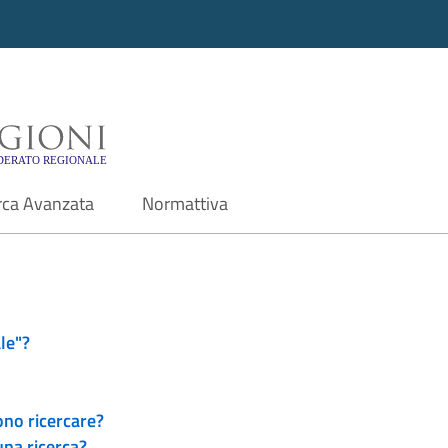
i - Motore di ricerca f
rca Avanzata
Normattiva
le"?
ono ricercare?
una ricerca?