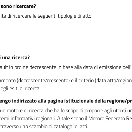
ssono ricercare?
à di ricercare le seguenti tipologie di atto:
i una ricerca?
fault in ordine decrescente in base alla data di emissione dell'a
namento (decrescente/crescente) e il criterio (data atto/reg
gli esiti di ricerca.
vengo indirizzato alla pagina istituzionale della regione
 motore di ricerca che ha lo scopo di proporre agli utenti un u
temi informativi regionali. A tale scopo il Motore Federato R
raverso uno scambio di cataloghi di atti.