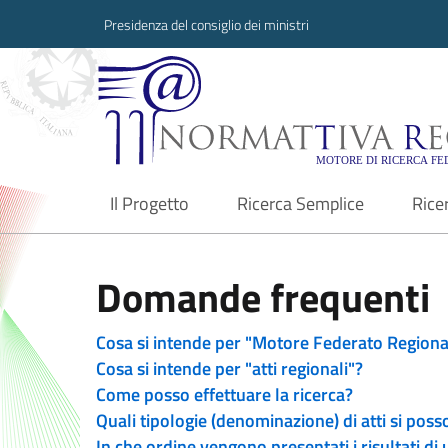
Presidenza del consiglio dei ministri
Normattiva Region
Il Progetto
Ricerca Semplice
Rice
current
Domande frequenti
Cosa si intende per "Motore Federato Regiona
Cosa si intende per "atti regionali"?
Come posso effettuare la ricerca?
Quali tipologie (denominazione) di atti si poss
In che ordine vengono presentati i risultati di 