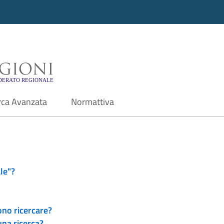
i - Motore di ricerca f
rca Avanzata
Normattiva
le"?
ono ricercare?
una ricerca?