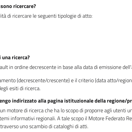
ssono ricercare?
à di ricercare le seguenti tipologie di atto:
i una ricerca?
fault in ordine decrescente in base alla data di emissione dell'a
namento (decrescente/crescente) e il criterio (data atto/reg
gli esiti di ricerca.
vengo indirizzato alla pagina istituzionale della regione
 motore di ricerca che ha lo scopo di proporre agli utenti un u
temi informativi regionali. A tale scopo il Motore Federato R
raverso uno scambio di cataloghi di atti.