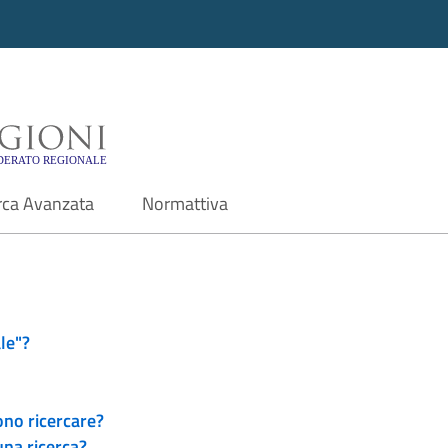
i - Motore di ricerca f
rca Avanzata
Normattiva
le"?
ono ricercare?
una ricerca?