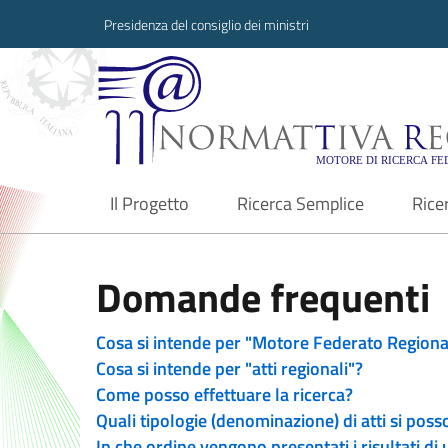
Presidenza del consiglio dei ministri
Normattiva Region
Il Progetto
Ricerca Semplice
Rice
current
Domande frequenti
Cosa si intende per "Motore Federato Regiona
Cosa si intende per "atti regionali"?
Come posso effettuare la ricerca?
Quali tipologie (denominazione) di atti si poss
In che ordine vengono presentati i risultati di 