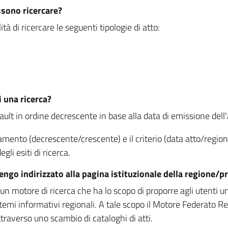
ssono ricercare?
à di ricercare le seguenti tipologie di atto:
i una ricerca?
fault in ordine decrescente in base alla data di emissione dell'a
namento (decrescente/crescente) e il criterio (data atto/reg
gli esiti di ricerca.
vengo indirizzato alla pagina istituzionale della regione
 motore di ricerca che ha lo scopo di proporre agli utenti un u
temi informativi regionali. A tale scopo il Motore Federato R
raverso uno scambio di cataloghi di atti.