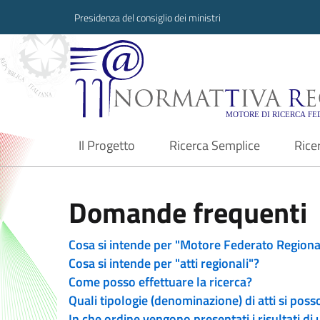
Presidenza del consiglio dei ministri
Normattiva Region
Il Progetto
Ricerca Semplice
Rice
current
Domande frequenti
Cosa si intende per "Motore Federato Regiona
Cosa si intende per "atti regionali"?
Come posso effettuare la ricerca?
Quali tipologie (denominazione) di atti si poss
In che ordine vengono presentati i risultati di 