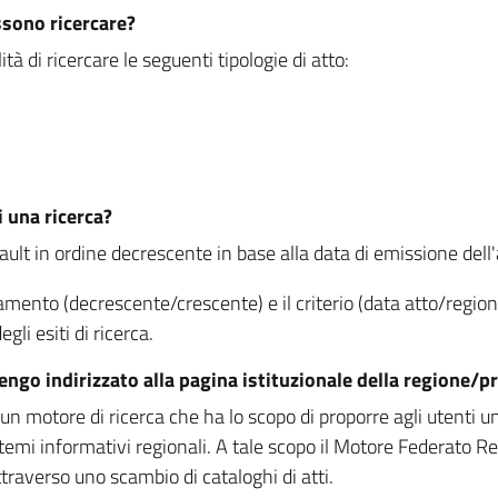
ssono ricercare?
à di ricercare le seguenti tipologie di atto:
i una ricerca?
fault in ordine decrescente in base alla data di emissione dell'a
namento (decrescente/crescente) e il criterio (data atto/reg
gli esiti di ricerca.
vengo indirizzato alla pagina istituzionale della regione
 motore di ricerca che ha lo scopo di proporre agli utenti un u
temi informativi regionali. A tale scopo il Motore Federato R
raverso uno scambio di cataloghi di atti.