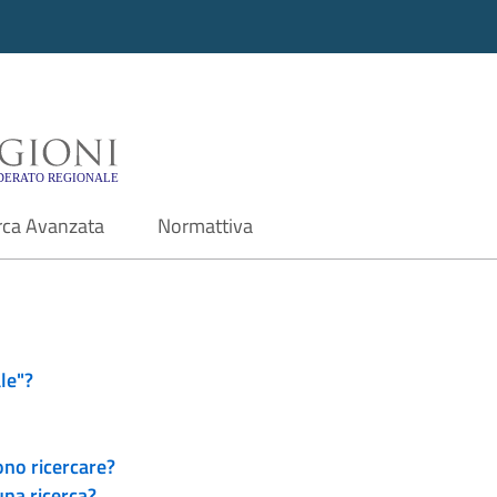
i - Motore di ricerca f
rca Avanzata
Normattiva
le"?
ono ricercare?
una ricerca?