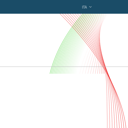
ITA
ederato regionale