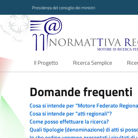
Presidenza del consiglio dei ministri
Normattiva Region
Il Progetto
Ricerca Semplice
Rice
current
Domande frequenti
Cosa si intende per "Motore Federato Regiona
Cosa si intende per "atti regionali"?
Come posso effettuare la ricerca?
Quali tipologie (denominazione) di atti si poss
In che ordine vengono presentati i risultati di 