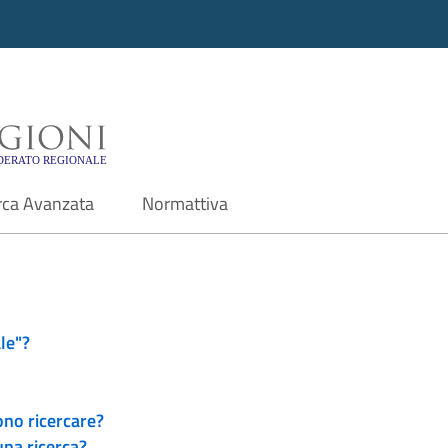
i - Motore di ricerca f
rca Avanzata
Normattiva
le"?
ono ricercare?
una ricerca?