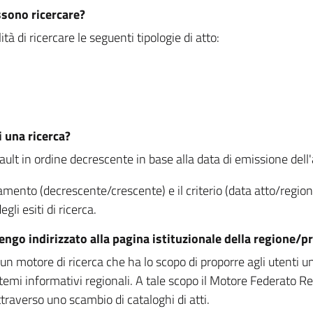
ssono ricercare?
à di ricercare le seguenti tipologie di atto:
i una ricerca?
fault in ordine decrescente in base alla data di emissione dell'a
namento (decrescente/crescente) e il criterio (data atto/reg
gli esiti di ricerca.
vengo indirizzato alla pagina istituzionale della regione
 motore di ricerca che ha lo scopo di proporre agli utenti un u
temi informativi regionali. A tale scopo il Motore Federato R
raverso uno scambio di cataloghi di atti.