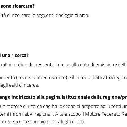
ssono ricercare?
à di ricercare le seguenti tipologie di atto:
i una ricerca?
fault in ordine decrescente in base alla data di emissione dell'a
namento (decrescente/crescente) e il criterio (data atto/reg
gli esiti di ricerca.
vengo indirizzato alla pagina istituzionale della regione
 motore di ricerca che ha lo scopo di proporre agli utenti un u
temi informativi regionali. A tale scopo il Motore Federato R
raverso uno scambio di cataloghi di atti.