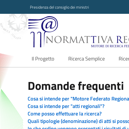
Presidenza del consiglio dei ministri
Normattiva Region
Il Progetto
Ricerca Semplice
Rice
current
Domande frequenti
Cosa si intende per "Motore Federato Regiona
Cosa si intende per "atti regionali"?
Come posso effettuare la ricerca?
Quali tipologie (denominazione) di atti si poss
In che ordine vengono presentati i risultati di 