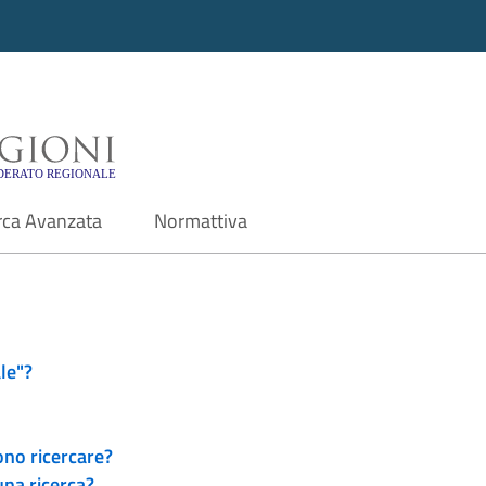
i - Motore di ricerca f
rca Avanzata
Normattiva
le"?
ono ricercare?
una ricerca?