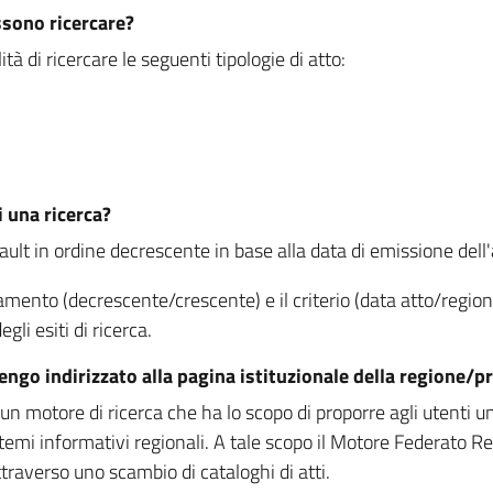
ssono ricercare?
à di ricercare le seguenti tipologie di atto:
i una ricerca?
fault in ordine decrescente in base alla data di emissione dell'a
namento (decrescente/crescente) e il criterio (data atto/reg
gli esiti di ricerca.
vengo indirizzato alla pagina istituzionale della regione
 motore di ricerca che ha lo scopo di proporre agli utenti un u
temi informativi regionali. A tale scopo il Motore Federato R
raverso uno scambio di cataloghi di atti.