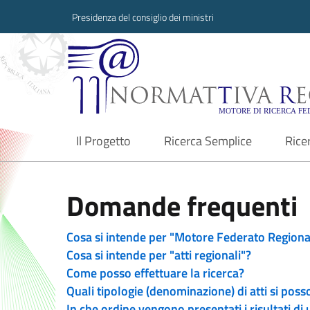
Presidenza del consiglio dei ministri
Normattiva Region
Il Progetto
Ricerca Semplice
Rice
current
Domande frequenti
Cosa si intende per "Motore Federato Regiona
Cosa si intende per "atti regionali"?
Come posso effettuare la ricerca?
Quali tipologie (denominazione) di atti si poss
In che ordine vengono presentati i risultati di 