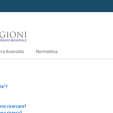
i - Motore di ricerca f
rca Avanzata
Normattiva
le"?
ono ricercare?
una ricerca?