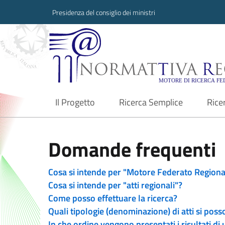
Presidenza del consiglio dei ministri
Normattiva Region
Il Progetto
Ricerca Semplice
Rice
current
Domande frequenti
Cosa si intende per "Motore Federato Regiona
Cosa si intende per "atti regionali"?
Come posso effettuare la ricerca?
Quali tipologie (denominazione) di atti si poss
In che ordine vengono presentati i risultati di 