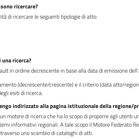
ssono ricercare?
à di ricercare le seguenti tipologie di atto:
i una ricerca?
fault in ordine decrescente in base alla data di emissione dell'a
namento (decrescente/crescente) e il criterio (data atto/reg
gli esiti di ricerca.
vengo indirizzato alla pagina istituzionale della regione
 motore di ricerca che ha lo scopo di proporre agli utenti un u
temi informativi regionali. A tale scopo il Motore Federato R
raverso uno scambio di cataloghi di atti.