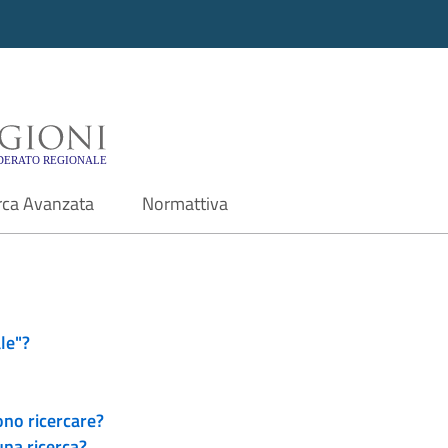
i - Motore di ricerca f
rca Avanzata
Normattiva
le"?
ono ricercare?
una ricerca?