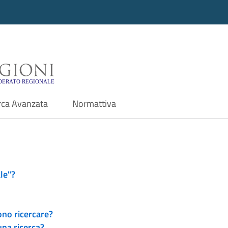
i - Motore di ricerca f
rca Avanzata
Normattiva
le"?
ono ricercare?
una ricerca?