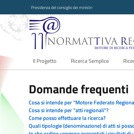
Presidenza del consiglio dei ministri
Normattiva Region
Il Progetto
Ricerca Semplice
Rice
current
Domande frequenti
Cosa si intende per "Motore Federato Regiona
Cosa si intende per "atti regionali"?
Come posso effettuare la ricerca?
Quali tipologie (denominazione) di atti si poss
In che ordine vengono presentati i risultati di 