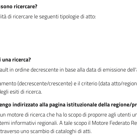
ssono ricercare?
à di ricercare le seguenti tipologie di atto:
i una ricerca?
fault in ordine decrescente in base alla data di emissione dell'a
namento (decrescente/crescente) e il criterio (data atto/reg
gli esiti di ricerca.
vengo indirizzato alla pagina istituzionale della regione
 motore di ricerca che ha lo scopo di proporre agli utenti un u
temi informativi regionali. A tale scopo il Motore Federato R
raverso uno scambio di cataloghi di atti.