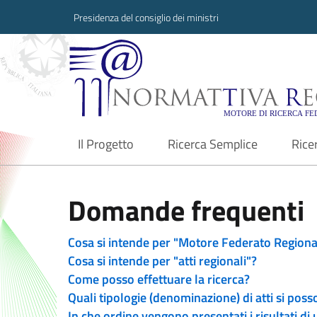
Presidenza del consiglio dei ministri
Normattiva Region
Il Progetto
Ricerca Semplice
Rice
current
Domande frequenti
Cosa si intende per "Motore Federato Regiona
Cosa si intende per "atti regionali"?
Come posso effettuare la ricerca?
Quali tipologie (denominazione) di atti si poss
In che ordine vengono presentati i risultati di 