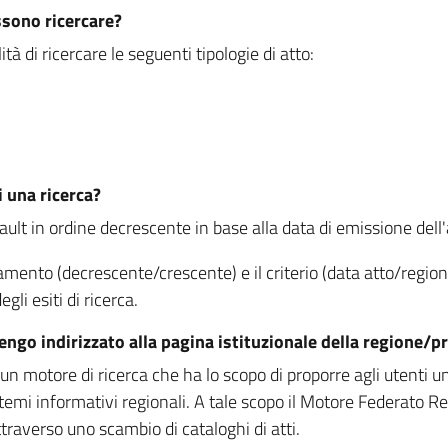
ssono ricercare?
à di ricercare le seguenti tipologie di atto:
i una ricerca?
fault in ordine decrescente in base alla data di emissione dell'a
namento (decrescente/crescente) e il criterio (data atto/reg
gli esiti di ricerca.
vengo indirizzato alla pagina istituzionale della regione
 motore di ricerca che ha lo scopo di proporre agli utenti un u
temi informativi regionali. A tale scopo il Motore Federato R
raverso uno scambio di cataloghi di atti.