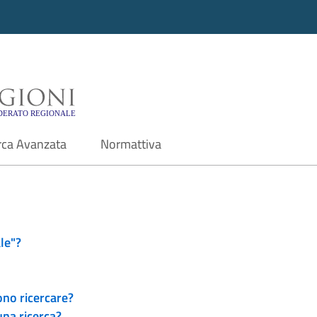
i - Motore di ricerca f
rca Avanzata
Normattiva
le"?
ono ricercare?
una ricerca?