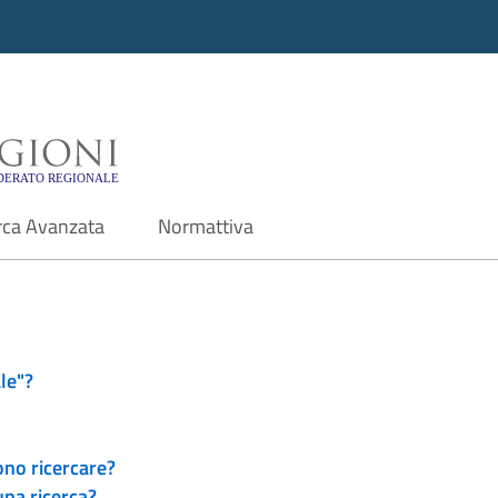
i - Motore di ricerca f
rca Avanzata
Normattiva
le"?
ono ricercare?
una ricerca?