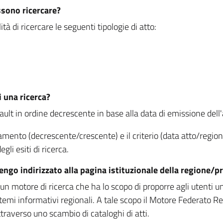
ssono ricercare?
à di ricercare le seguenti tipologie di atto:
i una ricerca?
fault in ordine decrescente in base alla data di emissione dell'a
namento (decrescente/crescente) e il criterio (data atto/reg
gli esiti di ricerca.
vengo indirizzato alla pagina istituzionale della regione
 motore di ricerca che ha lo scopo di proporre agli utenti un u
temi informativi regionali. A tale scopo il Motore Federato R
raverso uno scambio di cataloghi di atti.