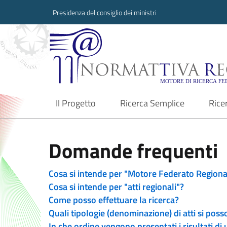
Presidenza del consiglio dei ministri
Normattiva Region
Il Progetto
Ricerca Semplice
Rice
current
Domande frequenti
Cosa si intende per "Motore Federato Regiona
Cosa si intende per "atti regionali"?
Come posso effettuare la ricerca?
Quali tipologie (denominazione) di atti si poss
In che ordine vengono presentati i risultati di 