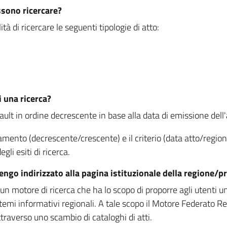
ssono ricercare?
à di ricercare le seguenti tipologie di atto:
i una ricerca?
fault in ordine decrescente in base alla data di emissione dell'a
namento (decrescente/crescente) e il criterio (data atto/reg
gli esiti di ricerca.
vengo indirizzato alla pagina istituzionale della regione
 motore di ricerca che ha lo scopo di proporre agli utenti un u
temi informativi regionali. A tale scopo il Motore Federato R
raverso uno scambio di cataloghi di atti.