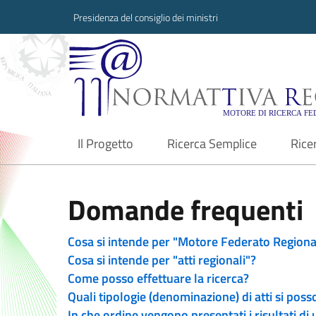
Presidenza del consiglio dei ministri
Normattiva Region
Il Progetto
Ricerca Semplice
Rice
current
Domande frequenti
Cosa si intende per "Motore Federato Regiona
Cosa si intende per "atti regionali"?
Come posso effettuare la ricerca?
Quali tipologie (denominazione) di atti si poss
In che ordine vengono presentati i risultati di 