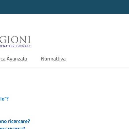
i - Motore di ricerca f
rca Avanzata
Normattiva
le"?
ono ricercare?
una ricerca?