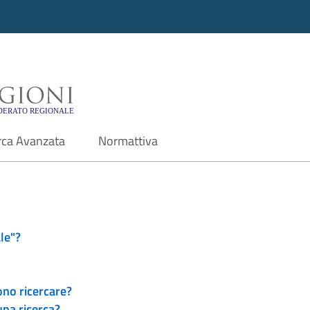
i - Motore di ricerca f
rca Avanzata
Normattiva
le"?
ono ricercare?
una ricerca?