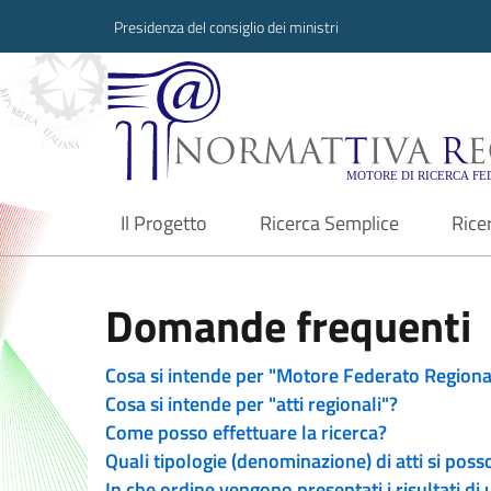
Presidenza del consiglio dei ministri
Normattiva Region
Il Progetto
Ricerca Semplice
Rice
current
Domande frequenti
Cosa si intende per "Motore Federato Regiona
Cosa si intende per "atti regionali"?
Come posso effettuare la ricerca?
Quali tipologie (denominazione) di atti si poss
In che ordine vengono presentati i risultati di 