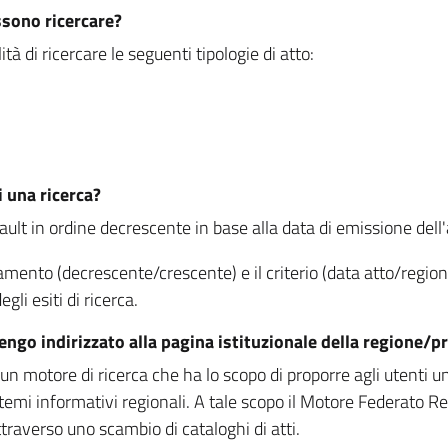
ssono ricercare?
à di ricercare le seguenti tipologie di atto:
i una ricerca?
fault in ordine decrescente in base alla data di emissione dell'a
namento (decrescente/crescente) e il criterio (data atto/reg
gli esiti di ricerca.
vengo indirizzato alla pagina istituzionale della regione
 motore di ricerca che ha lo scopo di proporre agli utenti un u
temi informativi regionali. A tale scopo il Motore Federato R
raverso uno scambio di cataloghi di atti.