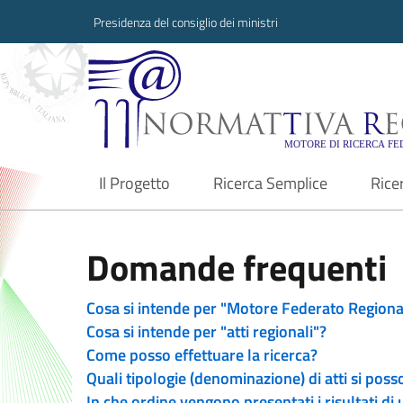
Presidenza del consiglio dei ministri
Normattiva Region
Il Progetto
Ricerca Semplice
Rice
current
Domande frequenti
Cosa si intende per "Motore Federato Regiona
Cosa si intende per "atti regionali"?
Come posso effettuare la ricerca?
Quali tipologie (denominazione) di atti si poss
In che ordine vengono presentati i risultati di 