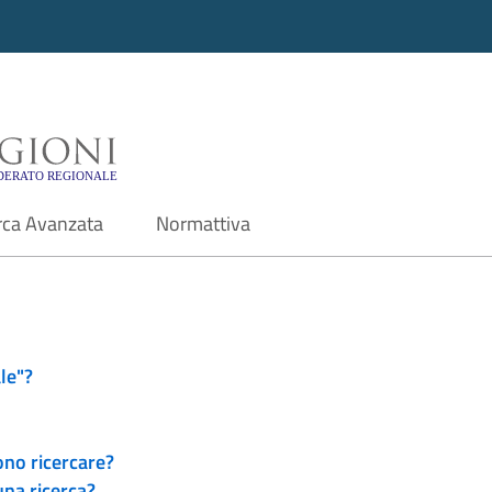
i - Motore di ricerca f
rca Avanzata
Normattiva
le"?
ono ricercare?
una ricerca?