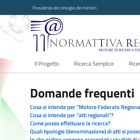
Presidenza del consiglio dei ministri
Normattiva Region
Il Progetto
Ricerca Semplice
Rice
current
Domande frequenti
Cosa si intende per "Motore Federato Regiona
Cosa si intende per "atti regionali"?
Come posso effettuare la ricerca?
Quali tipologie (denominazione) di atti si poss
In che ordine vengono presentati i risultati di 