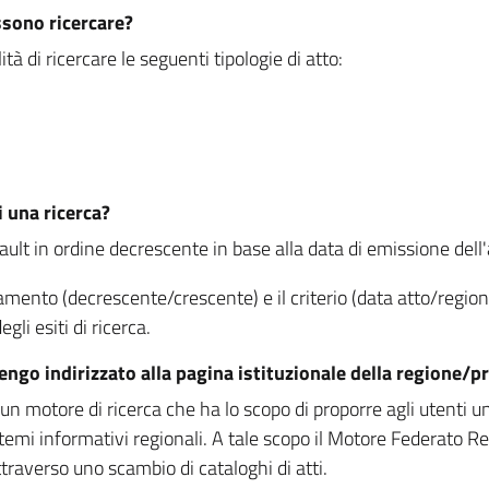
ssono ricercare?
à di ricercare le seguenti tipologie di atto:
i una ricerca?
fault in ordine decrescente in base alla data di emissione dell'a
namento (decrescente/crescente) e il criterio (data atto/reg
gli esiti di ricerca.
vengo indirizzato alla pagina istituzionale della regione
 motore di ricerca che ha lo scopo di proporre agli utenti un u
temi informativi regionali. A tale scopo il Motore Federato R
raverso uno scambio di cataloghi di atti.