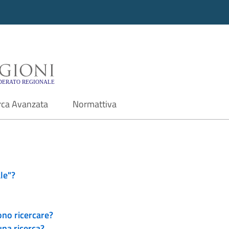
i - Motore di ricerca f
rca Avanzata
Normattiva
le"?
ono ricercare?
una ricerca?