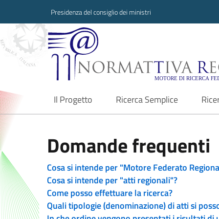
Presidenza del consiglio dei ministri
Normattiva Region
Il Progetto
Ricerca Semplice
Rice
current
Domande frequenti
Cosa si intende per "Motore Federato Regiona
Cosa si intende per "atti regionali"?
Come posso effettuare la ricerca?
Quali tipologie (denominazione) di atti si poss
In che ordine vengono presentati i risultati di 