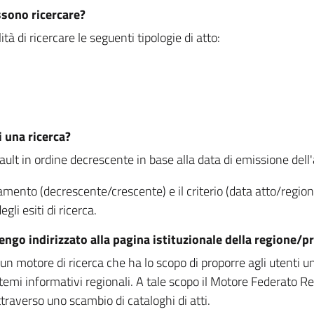
ssono ricercare?
à di ricercare le seguenti tipologie di atto:
i una ricerca?
fault in ordine decrescente in base alla data di emissione dell'a
namento (decrescente/crescente) e il criterio (data atto/reg
gli esiti di ricerca.
vengo indirizzato alla pagina istituzionale della regione
 motore di ricerca che ha lo scopo di proporre agli utenti un u
temi informativi regionali. A tale scopo il Motore Federato R
raverso uno scambio di cataloghi di atti.