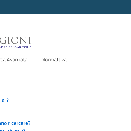
i - Motore di ricerca f
rca Avanzata
Normattiva
le"?
ono ricercare?
una ricerca?