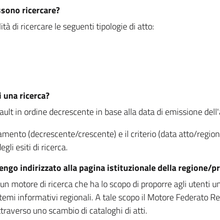
ssono ricercare?
à di ricercare le seguenti tipologie di atto:
i una ricerca?
fault in ordine decrescente in base alla data di emissione dell'a
namento (decrescente/crescente) e il criterio (data atto/reg
gli esiti di ricerca.
vengo indirizzato alla pagina istituzionale della regione
 motore di ricerca che ha lo scopo di proporre agli utenti un u
temi informativi regionali. A tale scopo il Motore Federato R
raverso uno scambio di cataloghi di atti.