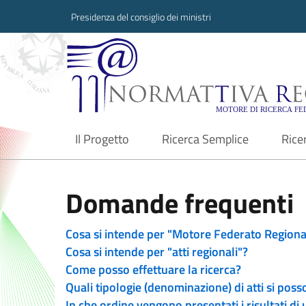
Presidenza del consiglio dei ministri
Normattiva Region
Il Progetto
Ricerca Semplice
Rice
current
Domande frequenti
Cosa si intende per "Motore Federato Regiona
Cosa si intende per "atti regionali"?
Come posso effettuare la ricerca?
Quali tipologie (denominazione) di atti si poss
In che ordine vengono presentati i risultati di 