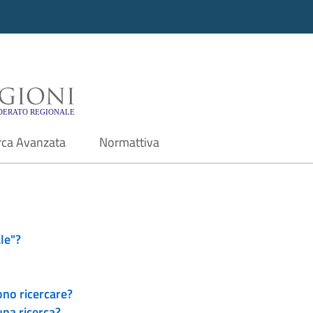
i - Motore di ricerca f
rca Avanzata
Normattiva
le"?
ono ricercare?
una ricerca?