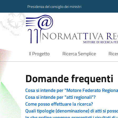
Presidenza del consiglio dei ministri
Normattiva Region
Il Progetto
Ricerca Semplice
Rice
current
Domande frequenti
Cosa si intende per "Motore Federato Regiona
Cosa si intende per "atti regionali"?
Come posso effettuare la ricerca?
Quali tipologie (denominazione) di atti si poss
In che ordine vengono presentati i risultati di 