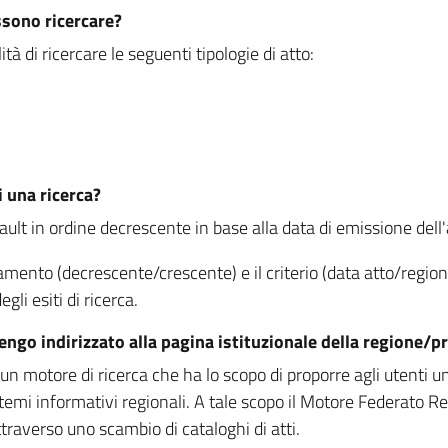
ssono ricercare?
à di ricercare le seguenti tipologie di atto:
i una ricerca?
fault in ordine decrescente in base alla data di emissione dell'a
namento (decrescente/crescente) e il criterio (data atto/reg
gli esiti di ricerca.
vengo indirizzato alla pagina istituzionale della regione
 motore di ricerca che ha lo scopo di proporre agli utenti un u
temi informativi regionali. A tale scopo il Motore Federato R
raverso uno scambio di cataloghi di atti.