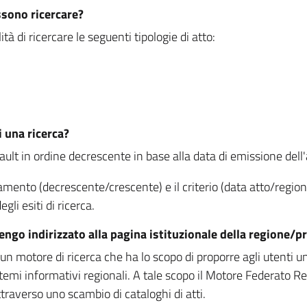
ssono ricercare?
à di ricercare le seguenti tipologie di atto:
i una ricerca?
fault in ordine decrescente in base alla data di emissione dell'a
namento (decrescente/crescente) e il criterio (data atto/reg
gli esiti di ricerca.
vengo indirizzato alla pagina istituzionale della regione
 motore di ricerca che ha lo scopo di proporre agli utenti un u
temi informativi regionali. A tale scopo il Motore Federato R
raverso uno scambio di cataloghi di atti.