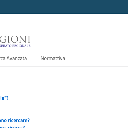
i - Motore di ricerca f
rca Avanzata
Normattiva
le"?
ono ricercare?
una ricerca?